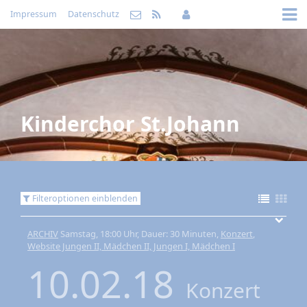
Impressum
Datenschutz
Kinderchor St.Johann
Filteroptionen einblenden
ARCHIV
Samstag, 18:00 Uhr, Dauer: 30 Minuten,
Konzert
,
Website Jungen II, Mädchen II, Jungen I, Mädchen I
10.02.18
Konzert