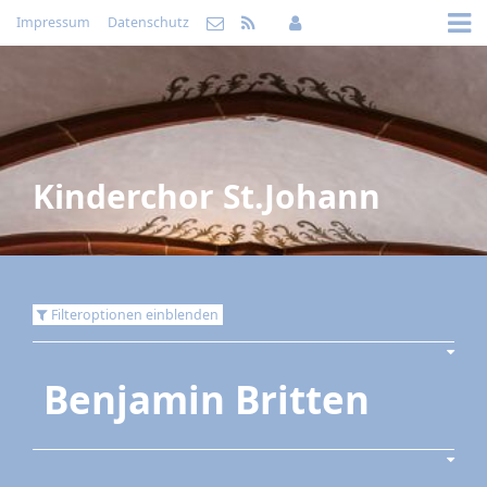
Impressum
Datenschutz
Kinderchor St.Johann
Filteroptionen einblenden
Benjamin Britten