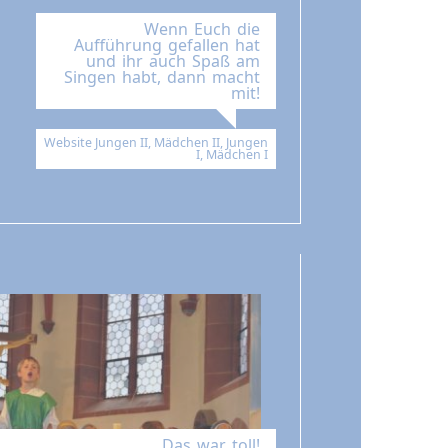
Wenn Euch die
Aufführung gefallen hat
und ihr auch Spaß am
Singen habt, dann macht
mit!
Website Jungen II, Mädchen II, Jungen
I, Mädchen I
Das war toll!