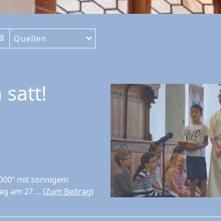
Quellen
 satt!
5000“ mit sonnigem
ag am 27 ...
(Zum Beitrag)