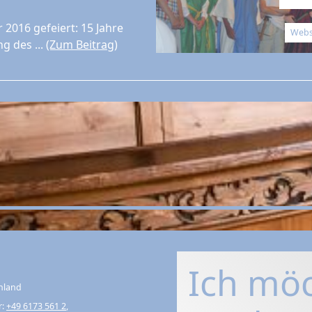
2016 gefeiert: 15 Jahre
Websi
g des ...
(Zum Beitrag)
Ich mö
hland
r:
+49 6173 561 2
,