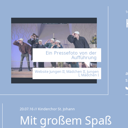
1
Ein Pressefoto von der
Aufführung
Website Jungen II, Mädchen II, Jungen
a
I, Mädchen I
s
20.07.16
// Kinderchor St. Johann
Mit großem Spaß