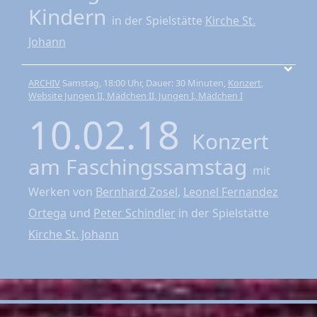
Kindern
in der Spielstätte
Kirche St.
Johann
ARCHIV
Samstag, 18:00 Uhr, Dauer: 30 Minuten,
Konzert
,
Website Jungen II, Mädchen II, Jungen I, Mädchen I
10.02.18
Konzert
am Faschingssamstag
mit
Werken von
Bernhard Zosel
,
Leonel Fernandez
Ortega
und
Peter Schindler
in der Spielstätte
Kirche St. Johann