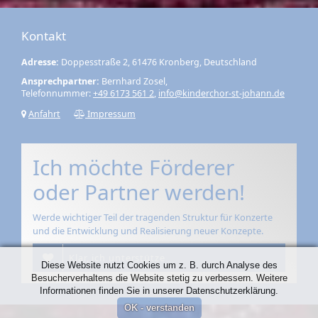
Kontakt
Adresse:
Doppesstraße 2, 61476 Kronberg, Deutschland
Ansprechpartner:
Bernhard Zosel,
Telefonnummer:
+49 6173 561 2
,
info@kinderchor-st-johann.de
Anfahrt
Impressum
Ich möchte Förderer
oder Partner werden!
Werde wichtiger Teil der tragenden Struktur für Konzerte
und die Entwicklung und Realisierung neuer Konzepte.
Klar, ich unterstütze
Diese Website nutzt Cookies um z. B. durch Analyse des
Besucherverhaltens die Website stetig zu verbessern. Weitere
Informationen finden Sie in unserer Datenschutzerklärung.