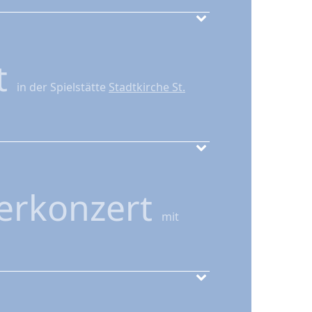
t
in der Spielstätte
Stadtkirche St.
erkonzert
mit