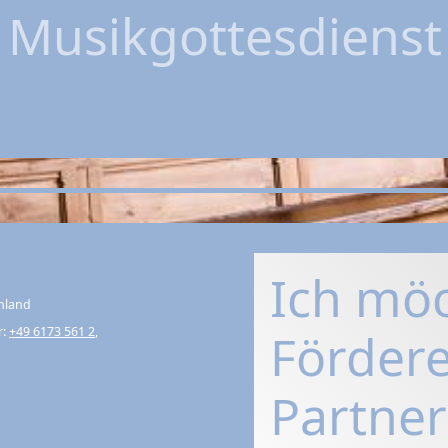
7
Musikgottesdienst
Ich mö
hland
r:
+49 6173 561 2
,
Fördere
Partner