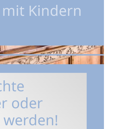
 mit Kindern
chte
r oder
 werden!