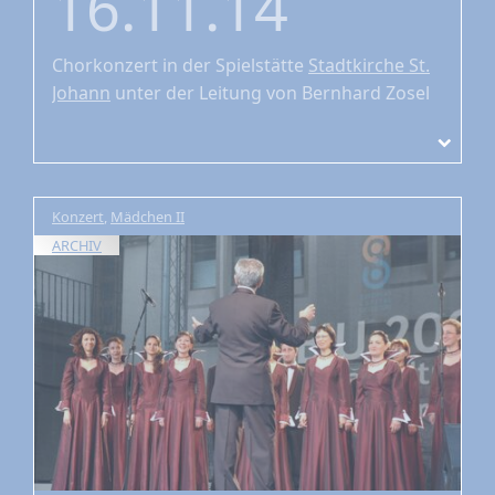
16.11.14
Chorkonzert
in der Spielstätte
Stadtkirche St.
Johann
unter der Leitung von Bernhard Zosel
Konzert
,
Mädchen II
ARCHIV