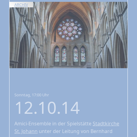
ARCHIV
Sonntag, 17:00 Uhr
12.10.14
Amici-Ensemble
in der Spielstätte
Stadtkirche
St. Johann
unter der Leitung von Bernhard