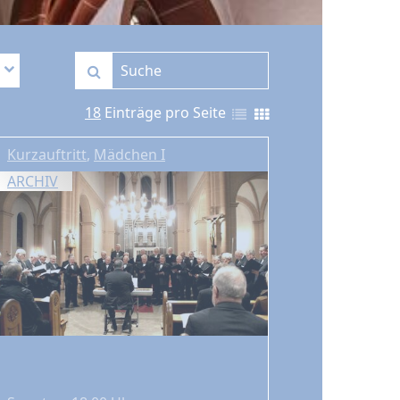
18
Einträge pro Seite
Kurzauftritt
,
Mädchen I
ARCHIV