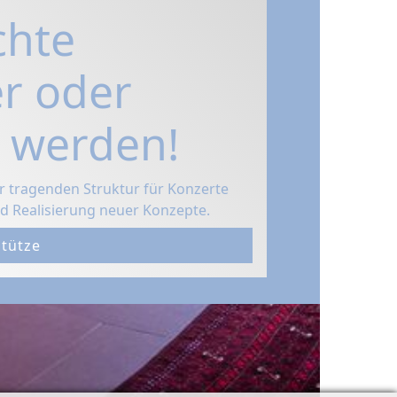
chte
r oder
 werden!
er tragenden Struktur für Konzerte
d Realisierung neuer Konzepte.
stütze