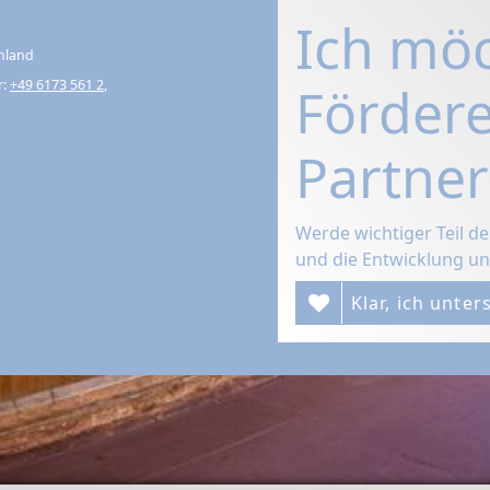
Ich mö
hland
r:
+49 6173 561 2
,
Fördere
Partner
Werde wichtiger Teil d
und die Entwicklung un
Klar, ich unter