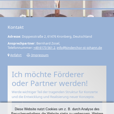
Kontakt
Adresse:
Doppesstraße 2, 61476 Kronberg, Deutschland
Ansprechpartner:
Bernhard Zosel,
Telefonnummer:
+49 6173 561 2
,
info@kinderchor-st-johann.de
Anfahrt
Impressum
Ich möchte Förderer
oder Partner werden!
Werde wichtiger Teil der tragenden Struktur für Konzerte
und die Entwicklung und Realisierung neuer Konzepte.
Klar, ich unterstütze
Diese Website nutzt Cookies um z. B. durch Analyse des
Besucherverhaltens die Website stetig zu verbessern. Weitere