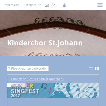
Impressum
Datenschutz
Kinderchor St.Johann
Filteroptionen einblenden
Chor-Reise, Fest & Festival
,
Mädchen I
ARCHIV