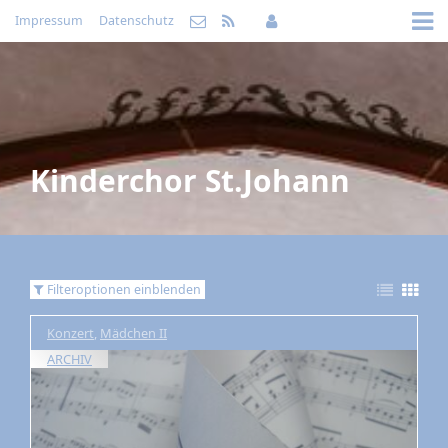
Impressum
Datenschutz
Kinderchor St.Johann
Filteroptionen einblenden
Konzert
,
Mädchen II
ARCHIV