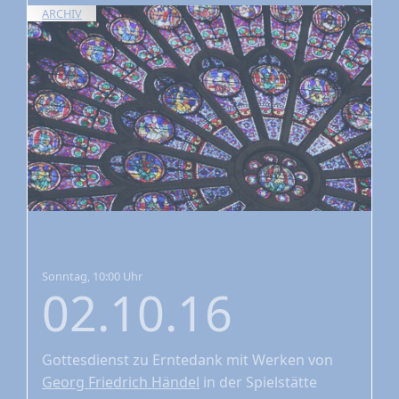
ARCHIV
Sonntag, 10:00 Uhr
02.10.16
Gottesdienst zu Erntedank
mit Werken von
Georg Friedrich Händel
in der Spielstätte