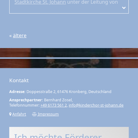
Stadtkirche St. Johann
unter der Leitung von
Bernhard Zosel
«
ältere
Kontakt
Adresse:
Doppesstraße 2, 61476 Kronberg, Deutschland
Ansprechpartner:
Bernhard Zosel,
Telefonnummer:
+49 6173 561 2
,
info@kinderchor-st-johann.de
Anfahrt
Impressum
Ich möchte Förderer