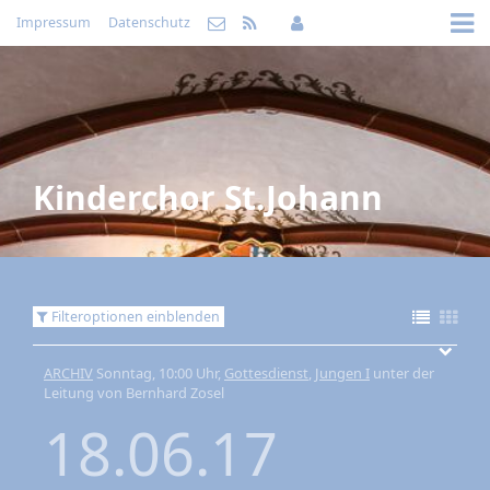
Impressum
Datenschutz
Kinderchor St.Johann
Filteroptionen einblenden
ARCHIV
Sonntag, 10:00 Uhr,
Gottesdienst
,
Jungen I
unter der
Leitung von Bernhard Zosel
18.06.17