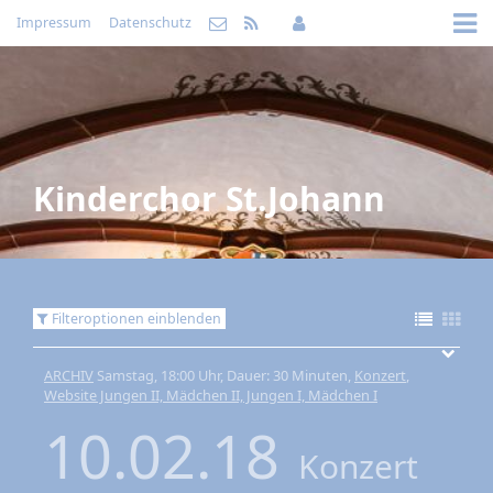
Impressum
Datenschutz
Kinderchor St.Johann
Filteroptionen einblenden
ARCHIV
Samstag, 18:00 Uhr, Dauer: 30 Minuten,
Konzert
,
Website Jungen II, Mädchen II, Jungen I, Mädchen I
10.02.18
Konzert