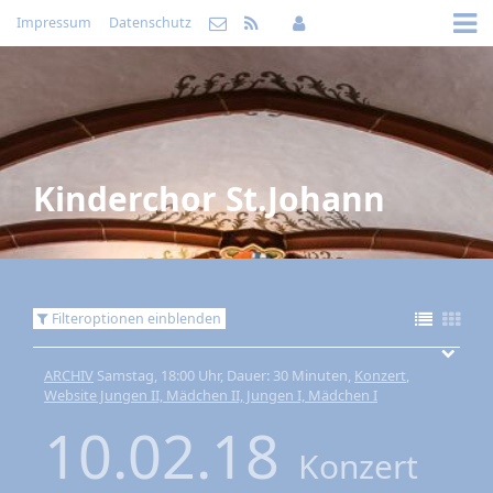
Impressum
Datenschutz
Kinderchor St.Johann
Filteroptionen einblenden
ARCHIV
Samstag, 18:00 Uhr, Dauer: 30 Minuten,
Konzert
,
Website Jungen II, Mädchen II, Jungen I, Mädchen I
10.02.18
Konzert