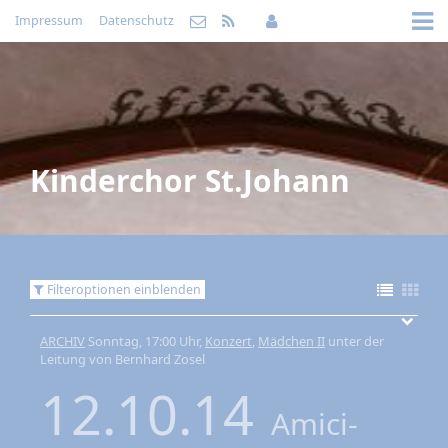
Impressum
Datenschutz
Kinderchor St.Johann
Filteroptionen einblenden
ARCHIV
Sonntag, 17:00 Uhr,
Konzert
,
Mädchen II
unter der
Leitung von Bernhard Zosel
12.10.14
Amici-