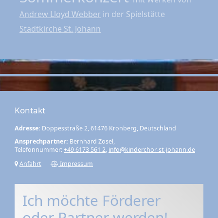
Andrew Lloyd Webber
in der Spielstätte
Stadtkirche St. Johann
Kontakt
Adresse:
Doppesstraße 2, 61476 Kronberg, Deutschland
Ansprechpartner:
Bernhard Zosel,
Telefonnummer:
+49 6173 561 2
,
info@kinderchor-st-johann.de
Anfahrt
Impressum
Ich möchte Förderer
oder Partner werden!