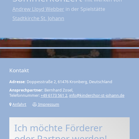
Andrew Lloyd Webber
in der Spielstätte
Stadtkirche St. Johann
Kontakt
Adresse:
Doppesstraße 2, 61476 Kronberg, Deutschland
Ansprechpartner:
Bernhard Zosel,
Telefonnummer:
+49 6173 561 2
,
info@kinderchor-st-johann.de
Anfahrt
Impressum
Ich möchte Förderer
oder Partner werden!