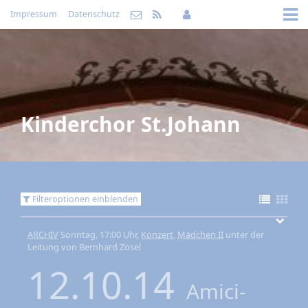
Impressum
Datenschutz
Kinderchor St.Johann
Filteroptionen einblenden
ARCHIV
Sonntag, 17:00 Uhr,
Konzert
,
Mädchen II
unter der
Leitung von Bernhard Zosel
12.10.14
Amici-