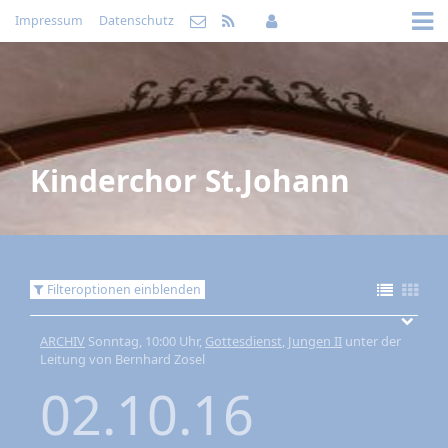
Impressum
Datenschutz
Kinderchor St.Johann
Filteroptionen einblenden
ARCHIV
Sonntag, 10:00 Uhr,
Gottesdienst
,
Jungen II
unter der
Leitung von Bernhard Zosel
02.10.16