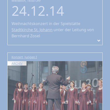
Mittwoch, 18:00 Uhr
24.12.14
Weihnachtskonzert
in der Spielstätte
Stadtkirche St. Johann
unter der Leitung von
Bernhard Zosel
Konzert
,
Jungen I
ARCHIV