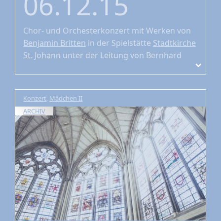
06.12.15
Chor- und Orchesterkonzert
mit Werken von
Benjamin Britten
in der Spielstätte
Stadtkirche
St. Johann
unter der Leitung von Bernhard
Zosel
Konzert
,
Mädchen II
ARCHIV