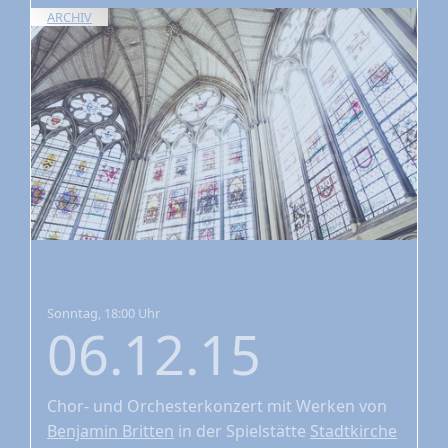
ARCHIV
Sonntag, 18:00 Uhr
06.12.15
Chor- und Orchesterkonzert
mit Werken von
Benjamin Britten
in der Spielstätte
Stadtkirche