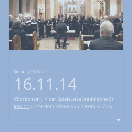
Sonntag, 18:00 Uhr
16.11.14
Chorkonzert
in der Spielstätte
Stadtkirche St.
Johann
unter der Leitung von Bernhard Zosel