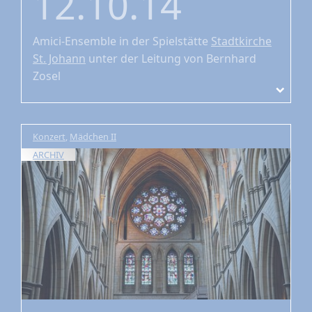
12.10.14
Amici-Ensemble
in der Spielstätte
Stadtkirche
St. Johann
unter der Leitung von Bernhard
Zosel
Konzert
,
Mädchen II
ARCHIV