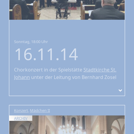
Sonntag, 18:00 Uhr
16.11.14
Chorkonzert
in der Spielstätte
Stadtkirche St.
Johann
unter der Leitung von Bernhard Zosel
Konzert
,
Mädchen II
ARCHIV