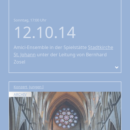
Sonntag, 17:00 Uhr
12.10.14
Amici-Ensemble
in der Spielstätte
Stadtkirche
St. Johann
unter der Leitung von Bernhard
Zosel
Konzert
,
Jungen I
ARCHIV