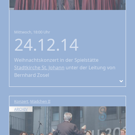
Mittwoch, 18:00 Uhr
24.12.14
Weihnachtskonzert
in der Spielstätte
Stadtkirche St. Johann
unter der Leitung von
Bernhard Zosel
Konzert
,
Mädchen II
ARCHIV