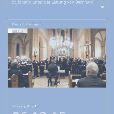
St. Johann
unter der Leitung von Bernhard
Zosel
Konzert
,
Mädchen I
ARCHIV
Sonntag, 18:00 Uhr