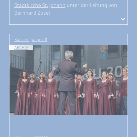
Stadtkirche St. Johann
unter der Leitung von
Bernhard Zosel
Konzert
,
Jungen II
ARCHIV