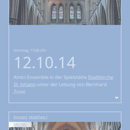
Sonntag, 17:00 Uhr
12.10.14
Amici-Ensemble
in der Spielstätte
Stadtkirche
St. Johann
unter der Leitung von Bernhard
Zosel
Konzert
,
Mädchen I
ARCHIV