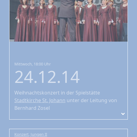
Mittwoch, 18:00 Uhr
24.12.14
Weihnachtskonzert
in der Spielstätte
Stadtkirche St. Johann
unter der Leitung von
Bernhard Zosel
Konzert
,
Jungen II