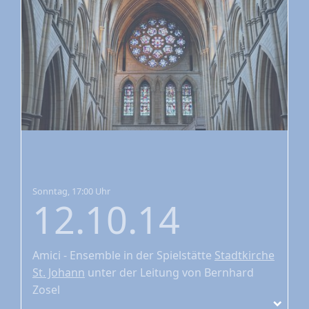
Sonntag, 17:00 Uhr
12.10.14
Amici - Ensemble
in der Spielstätte
Stadtkirche
St. Johann
unter der Leitung von Bernhard
Zosel