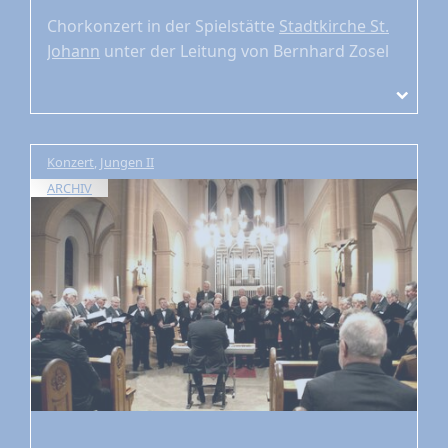
Chorkonzert
in der Spielstätte
Stadtkirche St.
Johann
unter der Leitung von Bernhard Zosel
Konzert
,
Jungen II
ARCHIV