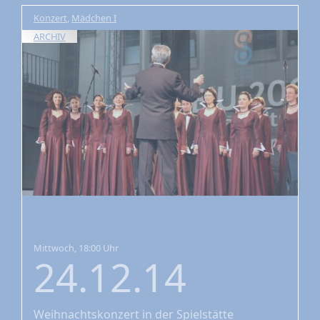
Konzert
,
Mädchen I
ARCHIV
Mittwoch, 18:00 Uhr
24.12.14
Weihnachtskonzert
in der Spielstätte