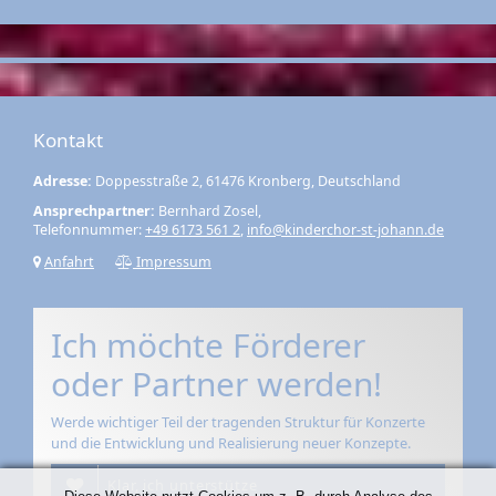
Kontakt
Adresse:
Doppesstraße 2, 61476 Kronberg, Deutschland
Ansprechpartner:
Bernhard Zosel,
Telefonnummer:
+49 6173 561 2
,
info@kinderchor-st-johann.de
Anfahrt
Impressum
Ich möchte Förderer
oder Partner werden!
Werde wichtiger Teil der tragenden Struktur für Konzerte
und die Entwicklung und Realisierung neuer Konzepte.
Klar, ich unterstütze