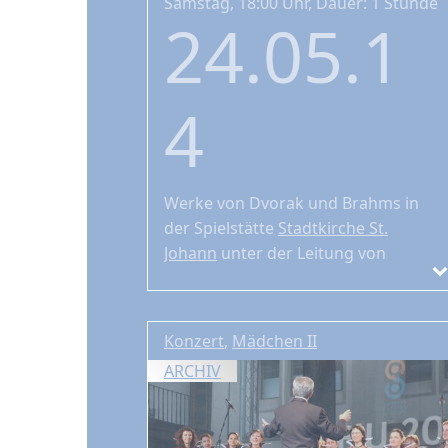
Samstag, 18:00 Uhr, Dauer: 1 Stunde
24.05.1
4
Werke von Dvorak und Brahms
in
der Spielstätte
Stadtkirche St.
Johann
unter der Leitung von
Bernhard Zosel
Konzert
,
Mädchen II
ARCHIV