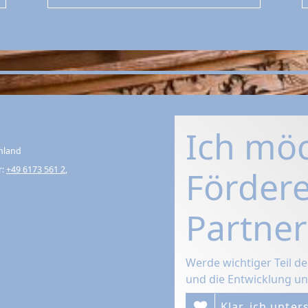
Zosel
Ich mö
hland
r:
+49 6173 561 2
,
Fördere
Partner
Werde wichtiger Teil d
und die Entwicklung un
Klar, ich unter