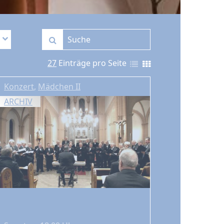
27
Einträge pro Seite
Konzert
,
Mädchen II
ARCHIV