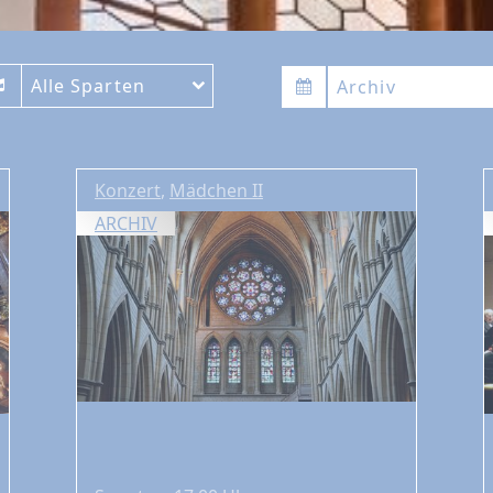
Alle Sparten
Archiv
Konzert
,
Mädchen II
ARCHIV