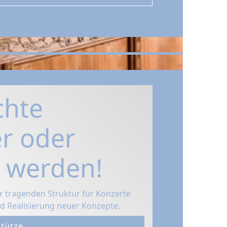
Zosel
chte
r oder
 werden!
er tragenden Struktur für Konzerte
d Realisierung neuer Konzepte.
stütze