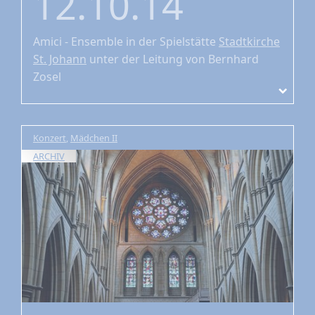
12.10.14
Amici - Ensemble
in der Spielstätte
Stadtkirche
St. Johann
unter der Leitung von Bernhard
Zosel
Konzert
,
Mädchen II
ARCHIV