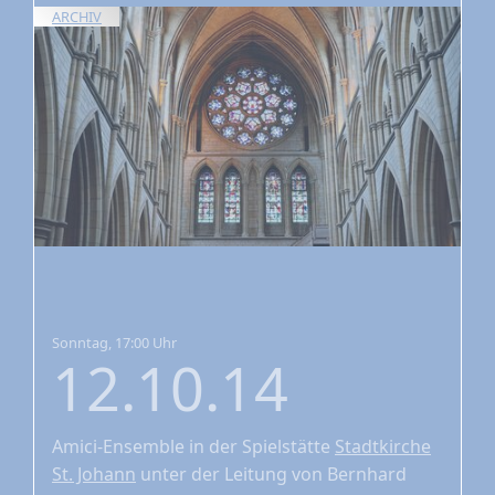
ARCHIV
Sonntag, 17:00 Uhr
12.10.14
Amici-Ensemble
in der Spielstätte
Stadtkirche
St. Johann
unter der Leitung von Bernhard