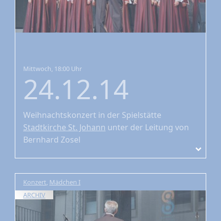
Mittwoch, 18:00 Uhr
24.12.14
Weihnachtskonzert
in der Spielstätte
Stadtkirche St. Johann
unter der Leitung von
Bernhard Zosel
Konzert
,
Mädchen I
ARCHIV