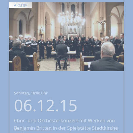
ARCHIV
Sonntag, 18:00 Uhr
06.12.15
Chor- und Orchesterkonzert
mit Werken von
Benjamin Britten
in der Spielstätte
Stadtkirche