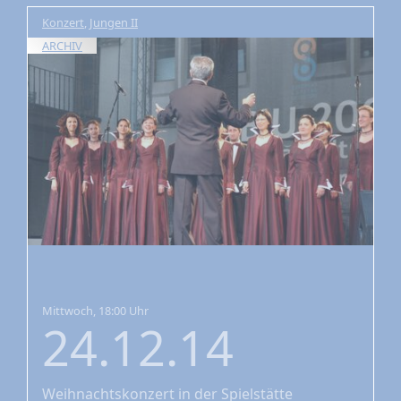
Konzert
,
Jungen II
ARCHIV
Mittwoch, 18:00 Uhr
24.12.14
Weihnachtskonzert
in der Spielstätte