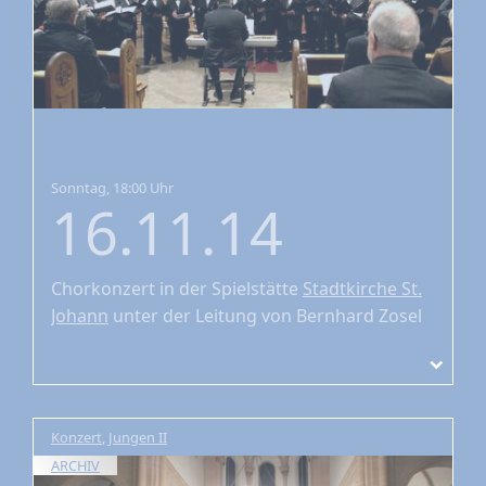
Sonntag, 18:00 Uhr
16.11.14
Chorkonzert
in der Spielstätte
Stadtkirche St.
Johann
unter der Leitung von Bernhard Zosel
Konzert
,
Jungen II
ARCHIV