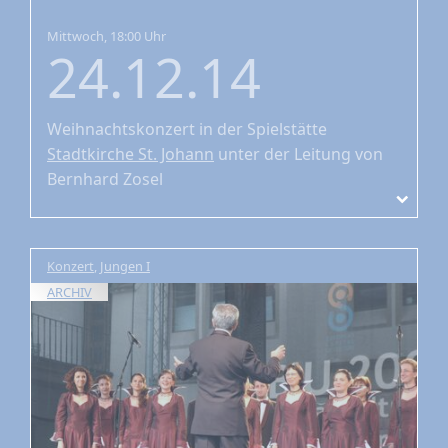
Mittwoch, 18:00 Uhr
24.12.14
Weihnachtskonzert
in der Spielstätte
Stadtkirche St. Johann
unter der Leitung von
Bernhard Zosel
Konzert
,
Jungen I
ARCHIV