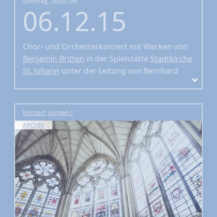
Sonntag, 18:00 Uhr
06.12.15
Chor- und Orchesterkonzert
mit Werken von
Benjamin Britten
in der Spielstätte
Stadtkirche
St. Johann
unter der Leitung von Bernhard
Zosel
Konzert
,
Jungen I
ARCHIV