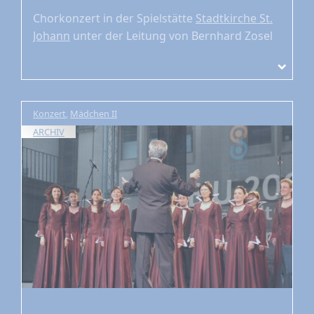
Chorkonzert
in der Spielstätte
Stadtkirche St.
Johann
unter der Leitung von Bernhard Zosel
Konzert
,
Mädchen II
ARCHIV