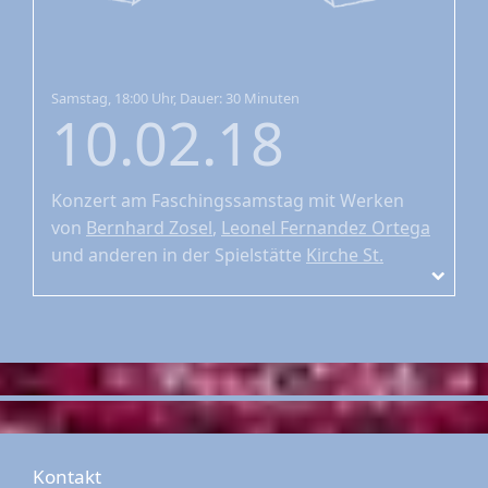
Samstag, 18:00 Uhr, Dauer: 30 Minuten
10.02.18
Konzert am Faschingssamstag
mit Werken
von
Bernhard Zosel
,
Leonel Fernandez Ortega
und
anderen
in der Spielstätte
Kirche St.
Johann
Kontakt