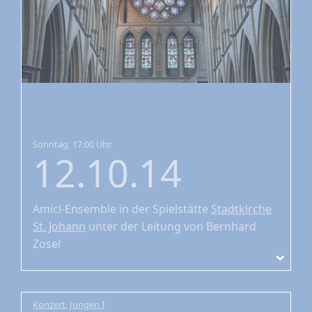
Sonntag, 17:00 Uhr
12.10.14
Amici-Ensemble
in der Spielstätte
Stadtkirche
St. Johann
unter der Leitung von Bernhard
Zosel
Konzert
,
Jungen I