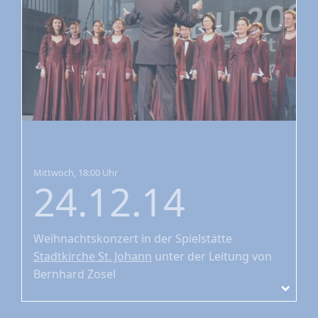
Mittwoch, 18:00 Uhr
24.12.14
Weihnachtskonzert
in der Spielstätte
Stadtkirche St. Johann
unter der Leitung von
Bernhard Zosel