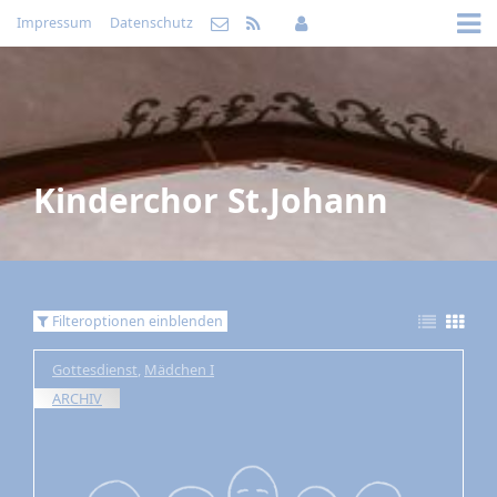
Impressum
Datenschutz
Kinderchor St.Johann
Filteroptionen einblenden
Gottesdienst
,
Mädchen I
ARCHIV