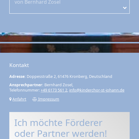
von Bernhard Zosel
Kontakt
Adresse:
Doppesstraße 2, 61476 Kronberg, Deutschland
Ansprechpartner:
Bernhard Zosel,
Telefonnummer:
+49 6173 561 2
,
info@kinderchor-st-johann.de
Anfahrt
Impressum
Ich möchte Förderer
oder Partner werden!